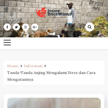
Skip
to
content
Dogs World Wide Merupakan Website Yang Membahas Segala Macam
Dogs World Wide – Informasi
Informasi Tentang Dunia Anjing
Tentang Dunia Anjing
Home
Informasi
Tanda-Tanda Anjing Mengalami Stres dan Cara
Mengatasinya