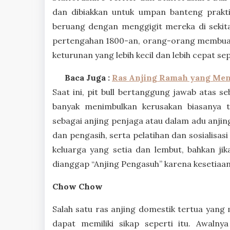
dan dibiakkan untuk umpan banteng prakti
beruang dengan menggigit mereka di sekitar
pertengahan 1800-an, orang-orang membuat
keturunan yang lebih kecil dan lebih cepat se
Baca Juga :
Ras Anjing Ramah yang Men
Saat ini, pit bull bertanggung jawab atas s
banyak menimbulkan kerusakan biasanya ti
sebagai anjing penjaga atau dalam adu anjin
dan pengasih, serta pelatihan dan sosialisas
keluarga yang setia dan lembut, bahkan ji
dianggap “Anjing Pengasuh” karena kesetiaa
Chow Chow
Salah satu ras anjing domestik tertua yang 
dapat memiliki sikap seperti itu. Awaln