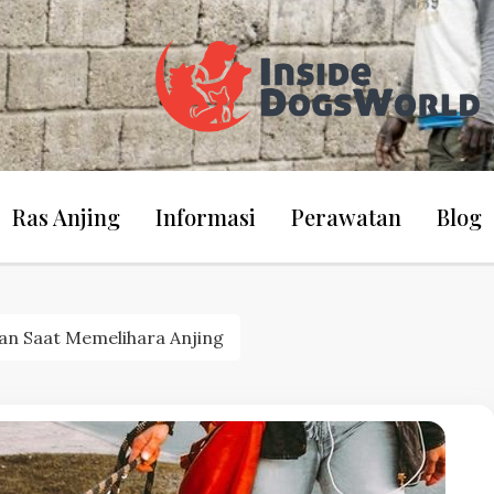
Dogs World Wide Merupakan Website Yang Membahas
Dogs World
Ras Anjing
Informasi
Perawatan
Blog
Tentan
kan Saat Memelihara Anjing