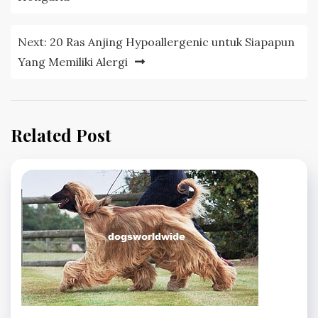
Next:
20 Ras Anjing Hypoallergenic untuk Siapapun
Yang Memiliki Alergi
Related Post