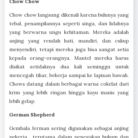
Chow Chow
Chow chow langsung dikenali karena bulunya yang
tebal, penampilannya seperti singa, dan lidahnya
yang berwarna ungu kehitaman. Mereka adalah
anjing yang rendah hati, mandiri, dan cukup
menyendiri, tetapi mereka juga bisa sangat setia
kepada orang-orangnya. Mantel mereka harus
disikat setidaknya dua kali seminggu untuk
mencegah tikar, bekerja sampai ke lapisan bawah.
Chows datang dalam berbagai warna cokelat dari
krim yang lebih ringan hingga kayu manis yang
lebih gelap.
German Shepherd
Gembala Jerman sering digunakan sebagai anjing
pekerja , terutama dalam penegakan hukum dan