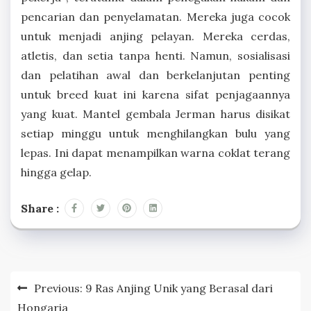
pencarian dan penyelamatan. Mereka juga cocok
untuk menjadi anjing pelayan. Mereka cerdas,
atletis, dan setia tanpa henti. Namun, sosialisasi
dan pelatihan awal dan berkelanjutan penting
untuk breed kuat ini karena sifat penjagaannya
yang kuat. Mantel gembala Jerman harus disikat
setiap minggu untuk menghilangkan bulu yang
lepas. Ini dapat menampilkan warna coklat terang
hingga gelap.
Share :
Post
Previous:
9 Ras Anjing Unik yang Berasal dari
navigation
Hongaria