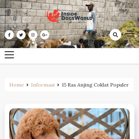
Skip
to
content
Dogs World Wide Merupakan Website Yang Membahas Segala Macam
Dogs World Wide – Informasi
Informasi Tentang Dunia Anjing
Tentang Dunia Anjing
Home
Informasi
15 Ras Anjing Coklat Populer