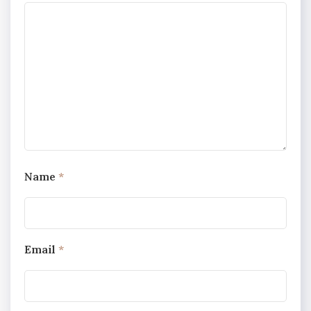
Name
*
Email
*